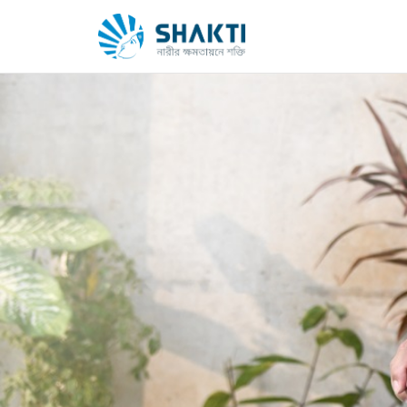
H
o
m
e