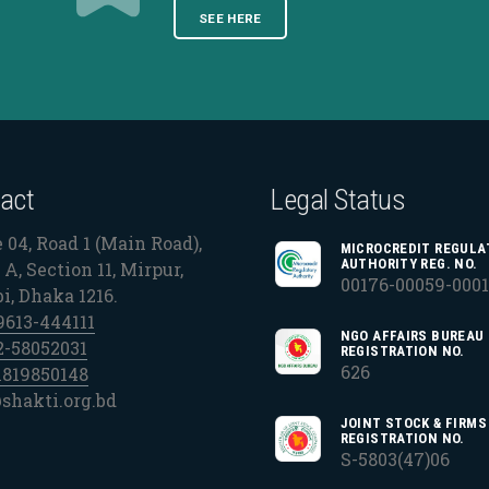
SEE HERE
act
Legal Status
 04, Road 1 (Main Road),
MICROCREDIT REGULA
AUTHORITY REG. NO.
A, Section 11, Mirpur,
00176-00059-000
bi, Dhaka 1216.
9613-444111
NGO AFFAIRS BUREAU
2-58052031
REGISTRATION NO.
626
1819850148
shakti.org.bd
JOINT STOCK & FIRMS
REGISTRATION NO.
S-5803(47)06