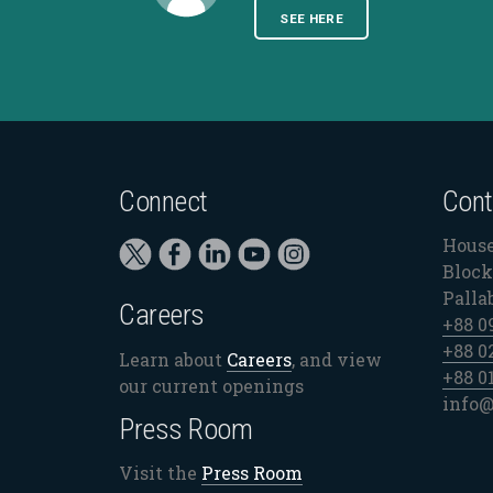
SEE HERE
Connect
Cont
House
Block 
Palla
Careers
+88 0
+88 0
Learn about
Careers
, and view
+88 0
our current openings
info@
Press Room
Visit the
Press Room